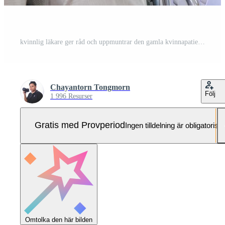
kvinnlig läkare ger råd och uppmuntrar den gamla kvinnapatienten i rullstol Pro Foto
Chayantorn Tongmorn
Följ
1 996 Resurser
Gratis med Provperiod
Ingen tilldelning är obligatorisk
Omtolka den här bilden