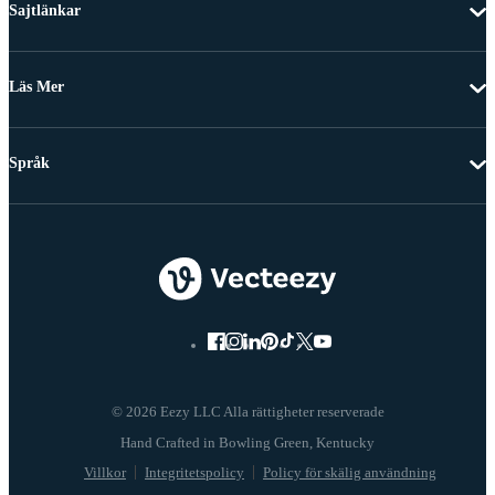
Sajtlänkar
Läs Mer
Språk
© 2026 Eezy LLC Alla rättigheter reserverade
Villkor
Integritetspolicy
Policy för skälig användning