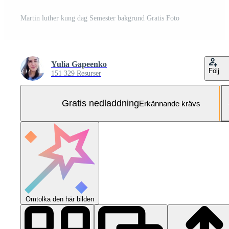
Martin luther kung dag Semester bakgrund Gratis Foto
Yulia Gapeenko
Följ
151 329 Resurser
Gratis nedladdning
Erkännande krävs
Omtolka den här bilden