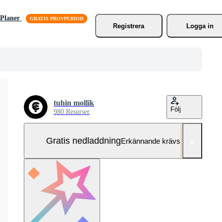
Planer
Registrera
Logga in
tuhin mollik
Följ
980 Resurser
Gratis nedladdning
Erkännande krävs