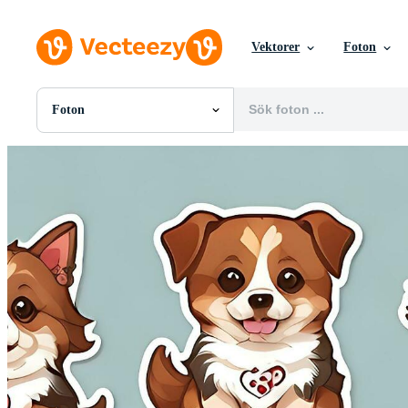
Vektorer
Foton
Foton
Alla Bilder
Foton
PNGs
PSDs
SVGs
Mallar
Vektorer
Videor
Rörlig grafik
Redaktionella Bilder
Redaktionella Evenemang