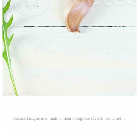
klassisk lasagne med mald chiken bolognese sås och bechamel sås. topp se Pro Foto