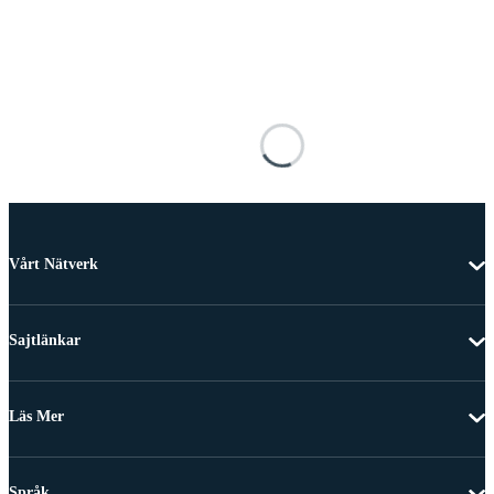
Vårt Nätverk
Sajtlänkar
Läs Mer
Språk