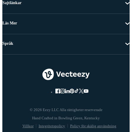
Sajtlänkar
Läs Mer
Språk
© 2026 Eezy LLC Alla rättigheter reserverade
Villkor
Integritetspolicy
Policy för skälig användning