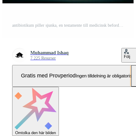
antibiotikum piller sjunka, en testamente till medicinsk befordran sjukvård tema 3d scen ai genererad Pro Foto
Muhammad Ishaq
Följ
7 225 Resurser
Gratis med Provperiod
Ingen tilldelning är obligatorisk
Omtolka den här bilden