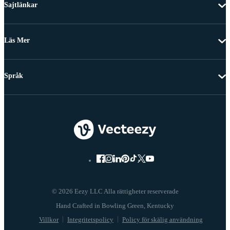
Sajtlänkar
Läs Mer
Språk
© 2026 Eezy LLC Alla rättigheter reserverade
Villkor
Integritetspolicy
Policy för skälig användning