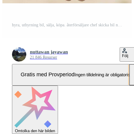
hyra, uthyrning bil, sälja, köpa. återförsäljare chef skicka bil nycklar till de ny ägare. försäljning, lån kreditera finansiell, hyra fordon, försäkring, hyra, säljare, handlare, avbetalning, bil vård företag Pro Foto
nuttawan jayawan
Följ
21 846 Resurser
Gratis med Provperiod
Ingen tilldelning är obligatorisk
Omtolka den här bilden