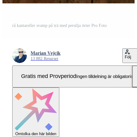
rå kantareller svamp på trä med persilja örter Pro Foto
Marian Vejcik
Följ
13 882 Resurser
Gratis med Provperiod
Ingen tilldelning är obligatorisk
Omtolka den här bilden