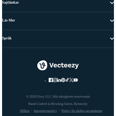
Sajtlänkar
Läs Mer
Språk
© 2026 Eezy LLC Alla rättigheter reserverade
Villkor
Integritetspolicy
Policy för skälig användning