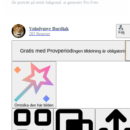
får porträtt på mörk bakgrund. ai generativ Pro Foto
Volodymyr Burdiak
Följ
283 Resurser
Gratis med Provperiod
Ingen tilldelning är obligatorisk
Omtolka den här bilden