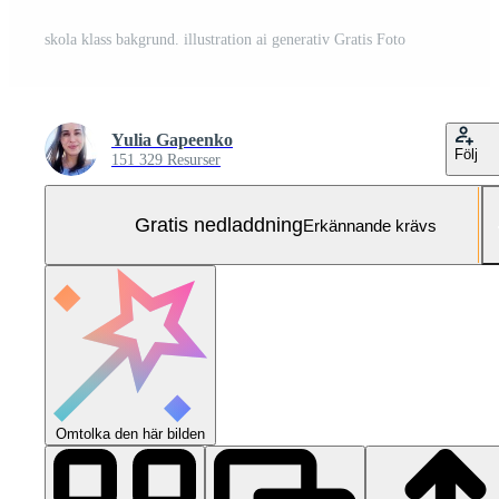
skola klass bakgrund. illustration ai generativ Gratis Foto
Yulia Gapeenko
Följ
151 329 Resurser
Gratis nedladdning
Erkännande krävs
Omtolka den här bilden