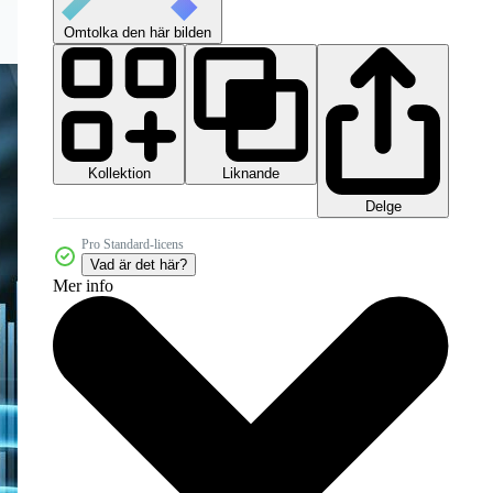
Omtolka den här bilden
Kollektion
Liknande
Delge
Pro Standard-licens
Vad är det här?
Mer info