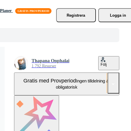
Planer
Registrera
Logga in
Thapana Onphalai
Följ
1 792 Resurser
Gratis med Provperiod
Ingen tilldelning är
obligatorisk