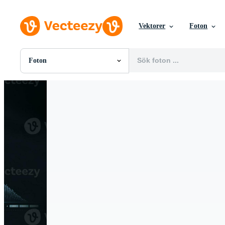
Vektorer
Foton
Foton
Alla Bilder
Foton
PNGs
PSDs
SVGs
Mallar
Vektorer
Videor
Rörlig grafik
Redaktionella Bilder
Redaktionella Evenemang