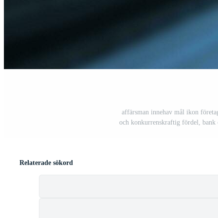
affärsman innehav mål ikon företag 
och konkurrenskraftig fördel, bank 
Relaterade sökord