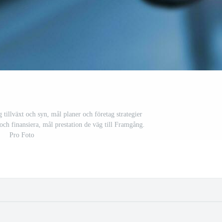
tillväxt och syn, mål planer och företag strategier
och finansiera, mål prestation de väg till Framgång.
Pro Foto