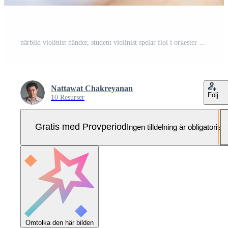
närbild violinist händer, student violinist spelar fiol i orkester konsert Pro Foto
Nattawat Chakreyanan
Följ
10 Resurser
Gratis med Provperiod
Ingen tilldelning är obligatorisk
Omtolka den här bilden