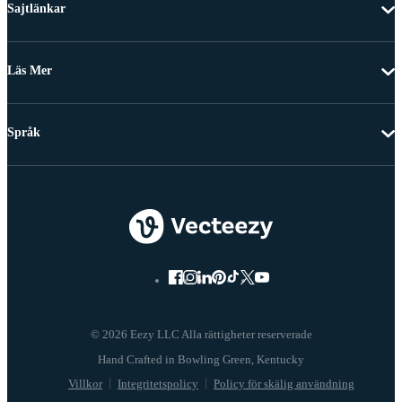
Sajtlänkar
Läs Mer
Språk
© 2026 Eezy LLC Alla rättigheter reserverade
Villkor
Integritetspolicy
Policy för skälig användning