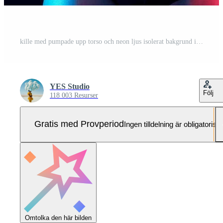
kille med pumpade upp torso och neon ljus isolerat bakgrund idrottare modell Pro Foto
YES Studio
Följ
118 003 Resurser
Gratis med Provperiod
Ingen tilldelning är obligatorisk
Omtolka den här bilden