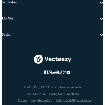
Sajtlänkar
Läs Mer
Språk
© 2026 Eezy LLC Alla rättigheter reserverade
Villkor
Integritetspolicy
Policy för skälig användning