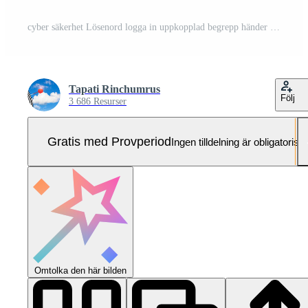
cyber säkerhet Lösenord logga in uppkopplad begrepp händer skriver och som förs in i Användarnamn och Lösenord av social media, logga i med smartphone till ett uppkopplad Bank konto, data skydd från hacker Pro Foto
Tapati Rinchumrus
Följ
3 686 Resurser
Gratis med Provperiod
Ingen tilldelning är obligatorisk
Omtolka den här bilden