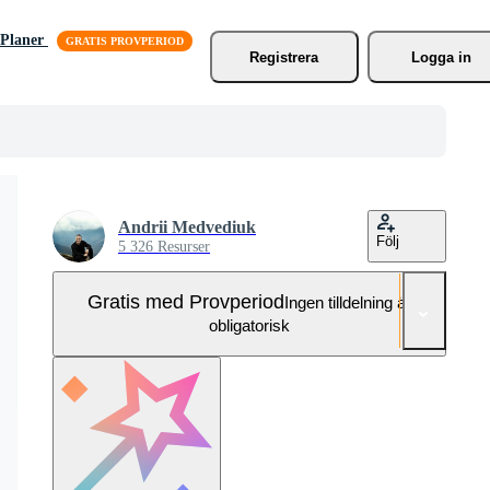
Planer
Registrera
Logga in
Andrii Medvediuk
Följ
5 326 Resurser
Gratis med Provperiod
Ingen tilldelning är
obligatorisk