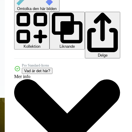
Omtolka den här bilden
Kollektion
Liknande
Delge
Pro Standard-licens
Vad är det här?
Mer info