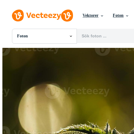
Vektorer
Foton
Foton
Alla Bilder
Foton
PNGs
PSDs
SVGs
Mallar
Vektorer
Videor
Rörlig grafik
Redaktionella Bilder
Redaktionella Evenemang