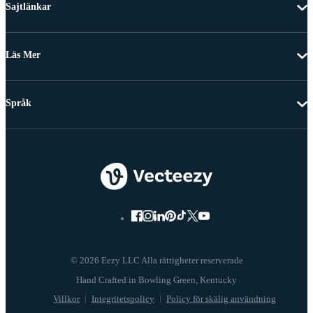
Sajtlänkar
Läs Mer
Språk
© 2026 Eezy LLC Alla rättigheter reserverade
Villkor
Integritetspolicy
Policy för skälig användning