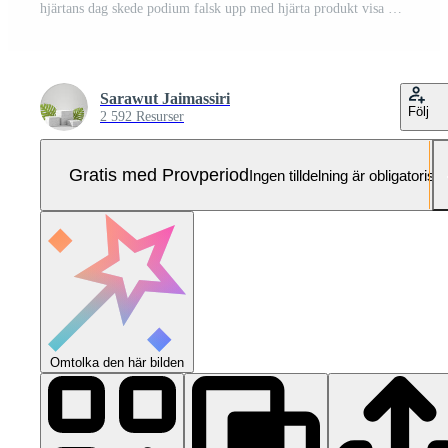
hjärtans dag skede podium falsk upp med hjärta produkt visa monter 3d tolkning Pro Foto
Sarawut Jaimassiri
Följ
2 592 Resurser
Gratis med Provperiod
Ingen tilldelning är obligatorisk
Omtolka den här bilden