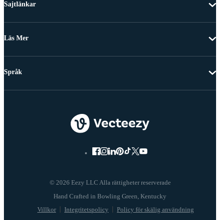
Sajtlänkar
Läs Mer
Språk
© 2026 Eezy LLC Alla rättigheter reserverade
Villkor
Integritetspolicy
Policy för skälig användning