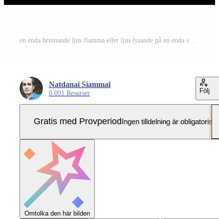
en enda brinnande ljus flamma eller ljus lysande på en enda små gul ljus är isolerat på svart eller mörk bakgrund på tabell i kyrka eller tempel för jul, begravning eller minnesmärke service Pro Foto
Natdanai Siammai
Följ
8 091 Resurser
Gratis med Provperiod
Ingen tilldelning är obligatorisk
Omtolka den här bilden