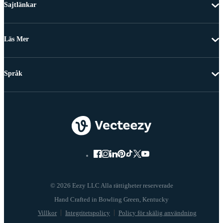
Sajtlänkar
Läs Mer
Språk
© 2026 Eezy LLC Alla rättigheter reserverade
Villkor
Integritetspolicy
Policy för skälig användning