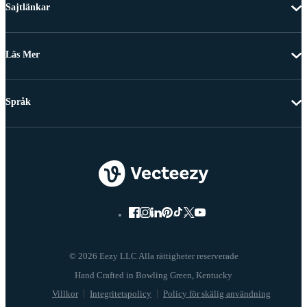
Sajtlänkar
Läs Mer
Språk
© 2026 Eezy LLC Alla rättigheter reserverade
Villkor
Integritetspolicy
Policy för skälig användning