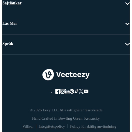
Sajtlänkar
Läs Mer
Språk
© 2026 Eezy LLC Alla rättigheter reserverade
Villkor
Integritetspolicy
Policy för skälig användning