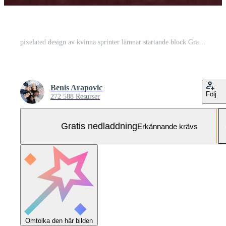
pixelated design av kvinna sprinter lämnar startande block Gratis Foto
Benis Arapovic
Följ
272 588 Resurser
Gratis nedladdning
Erkännande krävs
Omtolka den här bilden