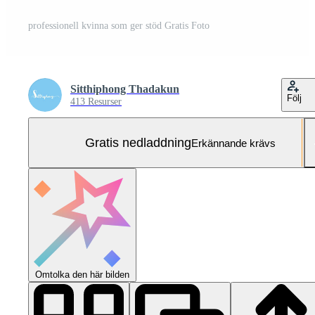
professionell kvinna som ger stöd Gratis Foto
Sitthiphong Thadakun
Följ
413 Resurser
Gratis nedladdning
Erkännande krävs
Omtolka den här bilden