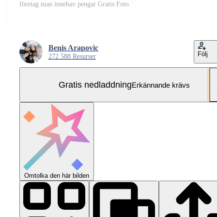
företag man innehav pengar Gratis Foto
Benis Arapovic
Följ
272 588 Resurser
Gratis nedladdning
Erkännande krävs
Omtolka den här bilden