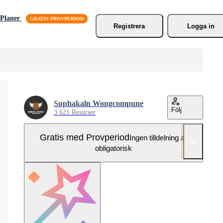
Planer
Registrera
Logga in
Suphakaln Wongcompune
Följ
3 621 Resurser
Gratis med Provperiod
Ingen tilldelning är
obligatorisk