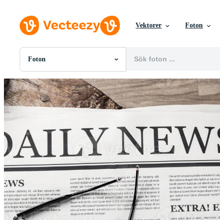
Vektorer
Foton
Foton
Alla Bilder
Foton
PNGs
PSDs
SVGs
Mallar
Vektorer
Videor
Rörlig grafik
Redaktionella Bilder
Redaktionella Evenemang