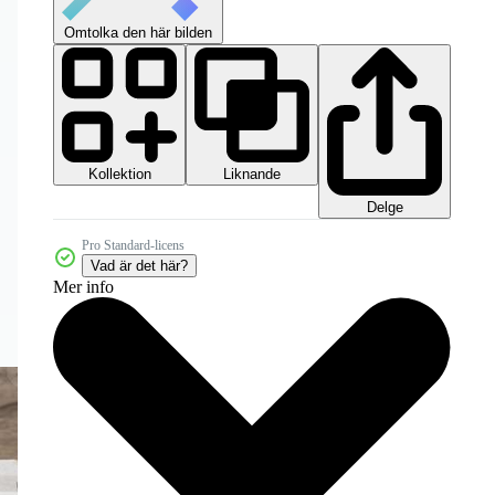
Omtolka den här bilden
Kollektion
Liknande
Delge
Pro Standard-licens
Vad är det här?
Mer info