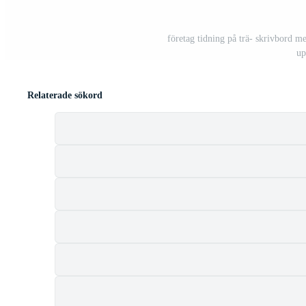
företag tidning på trä- skrivbord 
up
Relaterade sökord