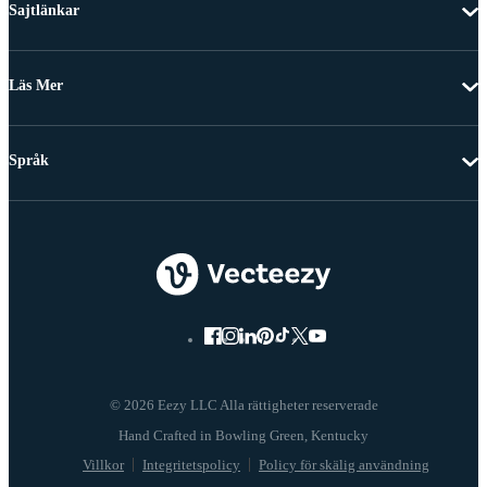
Sajtlänkar
Läs Mer
Språk
© 2026 Eezy LLC Alla rättigheter reserverade
Villkor
Integritetspolicy
Policy för skälig användning