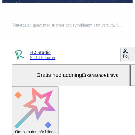
Vintergatan galax med stjärnor och rymddamm i universum, fotografi med lång exponering, med korn. Gratis Foto
R2 Studio
Följ
8 713 Resurser
Gratis nedladdning
Erkännande krävs
Omtolka den här bilden