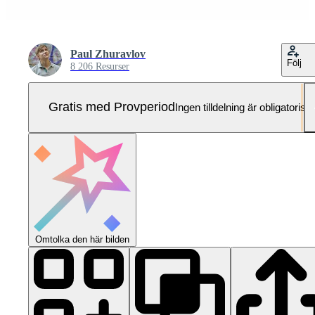
Paul Zhuravlov
Följ
8 206 Resurser
Gratis med Provperiod
Ingen tilldelning är obligatorisk
Omtolka den här bilden