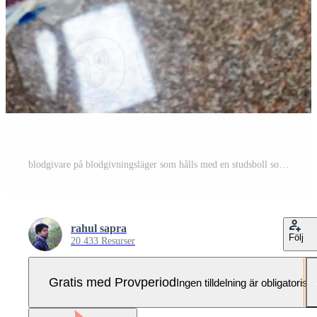
blodgivare på blodgivningsläger som hålls med en studsboll som håller i handen vid balaji-templet, vivek vihar, delhi, Indien, bild för världsdagen för blodgivare den 14 juni varje år, blodgivningsläger Pro Foto
rahul sapra
Följ
20 433 Resurser
Gratis med Provperiod
Ingen tilldelning är obligatorisk