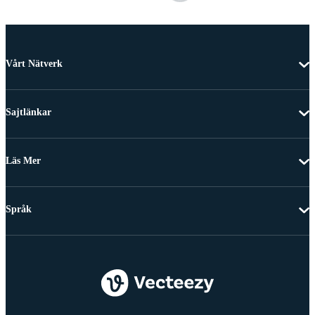
Vårt Nätverk
Sajtlänkar
Läs Mer
Språk