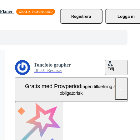
Planer
Registrera
Logga in
Tonefoto grapher
Följ
18 501 Resurser
Gratis med Provperiod
Ingen tilldelning är
obligatorisk