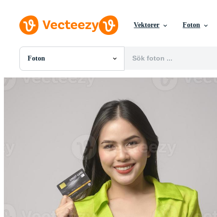
Vektorer
Foton
Foton
Alla Bilder
Foton
PNGs
PSDs
SVGs
Mallar
Vektorer
Videor
Rörlig grafik
Redaktionella Bilder
Redaktionella Evenemang