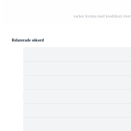
vacker kvinna med kreditkort över
Relaterade sökord