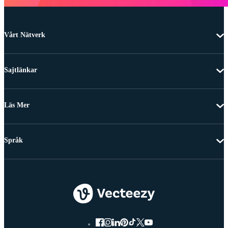
Vårt Nätverk
Sajtlänkar
Läs Mer
Språk