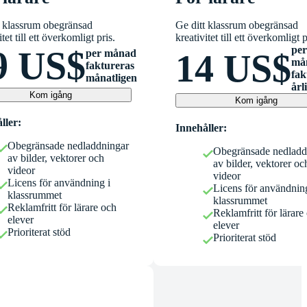
t klassrum obegränsad
Ge ditt klassrum obegränsad
itet till ett överkomligt pris.
kreativitet till ett överkomligt p
per
9 US$
per månad
14 US$
må
faktureras
fak
månatligen
årl
Kom igång
Kom igång
ller:
Innehåller:
Obegränsade nedladdningar
Obegränsade nedladd
av bilder, vektorer och
av bilder, vektorer oc
videor
videor
Licens för användning i
Licens för användning
klassrummet
klassrummet
Reklamfritt för lärare och
Reklamfritt för lärare
elever
elever
Prioriterat stöd
Prioriterat stöd