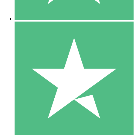
5 Nedladdningar
15
US$
00
10 Nedladdningar
20
US$
00