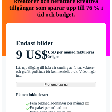
kreatörer och berättare kreativa
tillgångar som sparar upp till 76 % i
tid och budget.
Endast bilder
9 US$
USD per månad faktureras
årligen
Lås upp tillgång till hela vår samling av foton, vektorer
och grafik godkända för kommersiellt bruk. Video ingår
inte.
Prenumerera nu
Planen inkluderar:
Fem bildnedladdningar per månad
Ett paket per månad