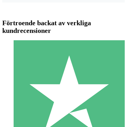
Förtroende backat av verkliga
kundrecensioner
Individuella Kreditpaket
Betala per användning med nedladdningskrediter. Inget
månatligt åtagande krävs.
1 Nedladdningar
10
US$
00