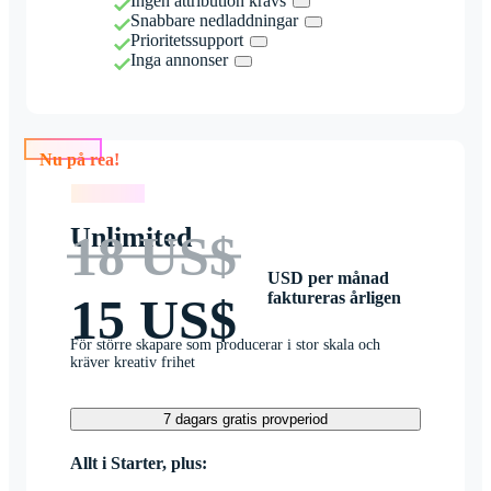
Ingen attribution krävs
Snabbare nedladdningar
Prioritetssupport
Inga annonser
Nu på rea!
Nu på rea!
Unlimited
18 US$
USD per månad
faktureras årligen
15 US$
För större skapare som producerar i stor skala och
kräver kreativ frihet
7 dagars gratis provperiod
Allt i Starter, plus: