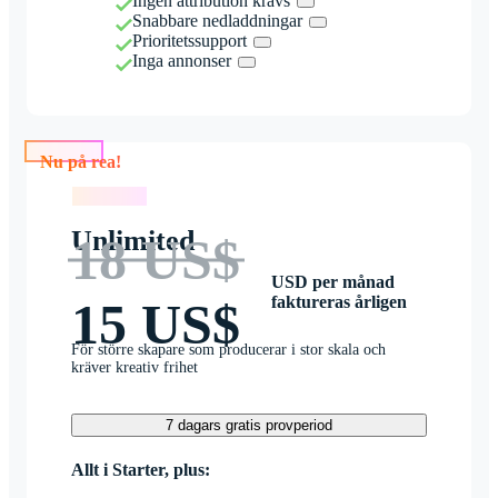
Ingen attribution krävs
Snabbare nedladdningar
Prioritetssupport
Inga annonser
Nu på rea!
Nu på rea!
Unlimited
18 US$
USD per månad
faktureras årligen
15 US$
För större skapare som producerar i stor skala och
kräver kreativ frihet
7 dagars gratis provperiod
Allt i Starter, plus: