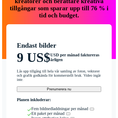
kreatörer och berättare kreativa
tillgångar som sparar upp till 76 % i
tid och budget.
Endast bilder
9 US$
USD per månad faktureras
årligen
Lås upp tillgång till hela vår samling av foton, vektorer
och grafik godkända för kommersiellt bruk. Video ingår
inte.
Prenumerera nu
Planen inkluderar:
Fem bildnedladdningar per månad
Ett paket per månad