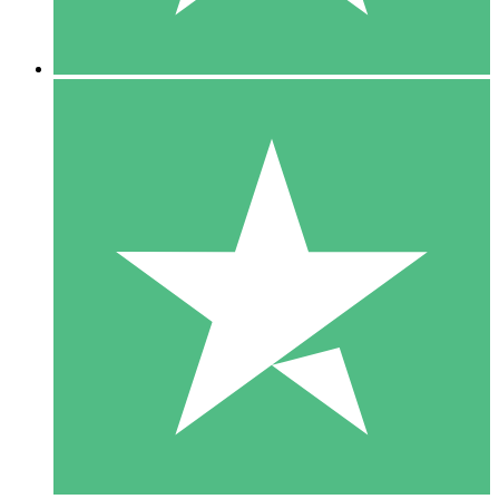
5 Nedladdningar
15
US$
00
10 Nedladdningar
20
US$
00