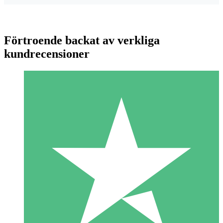
Förtroende backat av verkliga
kundrecensioner
Individuella Kreditpaket
Betala per användning med nedladdningskrediter. Inget
månatligt åtagande krävs.
1 Nedladdningar
10
US$
00