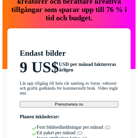
kreatörer och berättare kreativa
tillgångar som sparar upp till 76 % i
tid och budget.
Endast bilder
9 US$
USD per månad faktureras
årligen
Lås upp tillgång till hela vår samling av foton, vektorer
och grafik godkända för kommersiellt bruk. Video ingår
inte.
Prenumerera nu
Planen inkluderar:
Fem bildnedladdningar per månad
Ett paket per månad