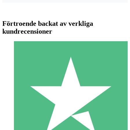
Förtroende backat av verkliga
kundrecensioner
Individuella Kreditpaket
Betala per användning med nedladdningskrediter. Inget
månatligt åtagande krävs.
1 Nedladdningar
10
US$
00