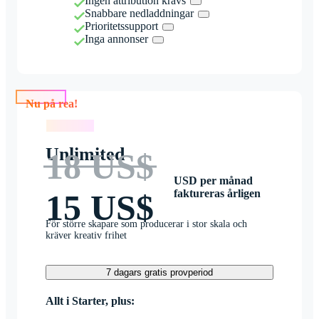
Ingen attribution krävs
Snabbare nedladdningar
Prioritetssupport
Inga annonser
Nu på rea!
Nu på rea!
Unlimited
18 US$
USD per månad
faktureras årligen
15 US$
För större skapare som producerar i stor skala och
kräver kreativ frihet
7 dagars gratis provperiod
Allt i Starter, plus: