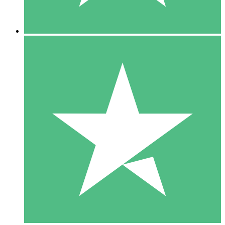
5 Nedladdningar
15
US$
00
10 Nedladdningar
20
US$
00