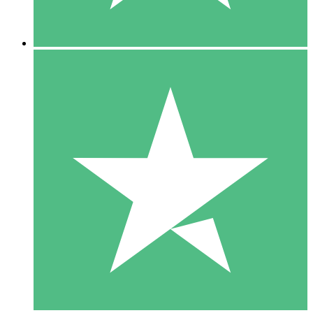
5 Nedladdningar
15
US$
00
10 Nedladdningar
20
US$
00