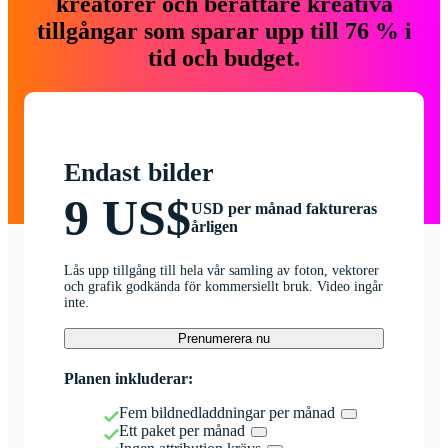
kreatörer och berättare kreativa
tillgångar som sparar upp till 76 % i
tid och budget.
Endast bilder
9 US$
USD per månad faktureras
årligen
Lås upp tillgång till hela vår samling av foton, vektorer
och grafik godkända för kommersiellt bruk. Video ingår
inte.
Prenumerera nu
Planen inkluderar:
Fem bildnedladdningar per månad
Ett paket per månad