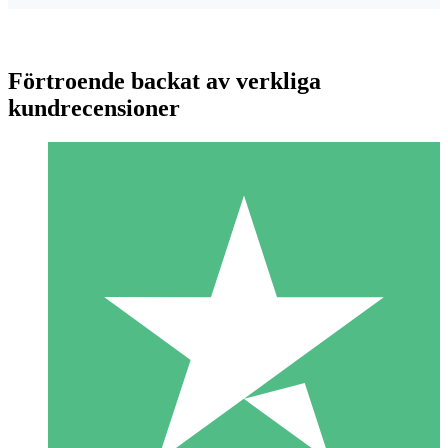
Förtroende backat av verkliga
kundrecensioner
Individuella Kreditpaket
Betala per användning med nedladdningskrediter. Inget
månatligt åtagande krävs.
1 Nedladdningar
10
US$
00