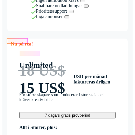
Ingen attribution krävs
Snabbare nedladdningar
Prioritetssupport
Inga annonser
Nu på rea!
Nu på rea!
Unlimited
18 US$
USD per månad
faktureras årligen
15 US$
För större skapare som producerar i stor skala och
kräver kreativ frihet
7 dagars gratis provperiod
Allt i Starter, plus: