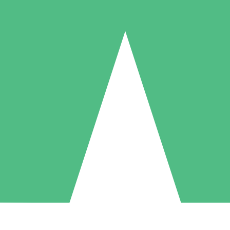
Individuella Kreditpaket
la per användning med nedladdningskrediter. Inget månatligt åtagande k
1 Nedladdningar
5 Nedladdningar
10 Nedladdningar
10
15
20
US$
00
US$
00
US$
00