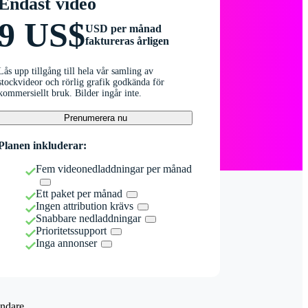
Endast video
9 US$
USD per månad
faktureras årligen
Lås upp tillgång till hela vår samling av
stockvideor och rörlig grafik godkända för
kommersiellt bruk. Bilder ingår inte.
Prenumerera nu
Planen inkluderar:
Fem videonedladdningar per månad
Ett paket per månad
Ingen attribution krävs
Snabbare nedladdningar
Prioritetssupport
Inga annonser
ndare.