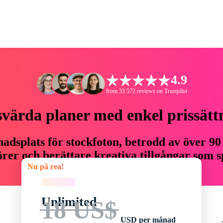
4.9
from 33 572 reviews on Trustpilot
svärda planer med enkel prissätt
adsplats för stockfoton, betrodd av över 90
er och berättare kreativa tillgångar som sp
Nu på rea!
budget.
Nu på rea!
Unlimited
18 US$
USD per månad