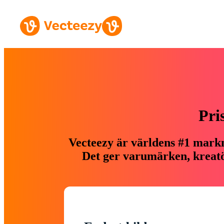
Pri
Vecteezy är världens #1 markn
Det ger varumärken, kreatör