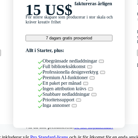
faktureras årligen
15 US$
För större skapare som producerar i stor skala och
kräver kreativ frihet
7 dagars gratis provperiod
Allt i Starter, plus:
Obegränsade nedladdningar
Full biblioteksåtkomst
Professionella designverktyg
Premium AI-funktioner
Ett paket per månad
Ingen attribution krävs
Snabbare nedladdningar
Prioritetssupport
Inga annonser
Vill du inte prenumerera?
Se fler köpalternativ
r inkluderar vår
Pro Standard-licens
och är för åtkomst för en enda anvä