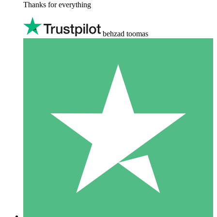
Thanks for everything
behzad toomas