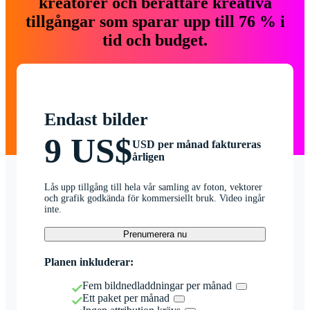
kreatörer och berättare kreativa
tillgångar som sparar upp till 76 % i
tid och budget.
Endast bilder
9 US$
USD per månad faktureras
årligen
Lås upp tillgång till hela vår samling av foton, vektorer
och grafik godkända för kommersiellt bruk. Video ingår
inte.
Prenumerera nu
Planen inkluderar:
Fem bildnedladdningar per månad
Ett paket per månad