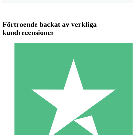
Förtroende backat av verkliga
kundrecensioner
Individuella Kreditpaket
Betala per användning med nedladdningskrediter. Inget
månatligt åtagande krävs.
1 Nedladdningar
10
US$
00