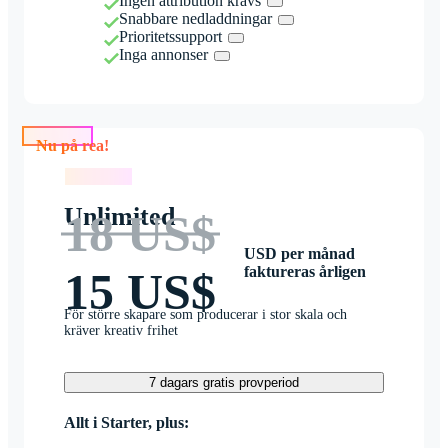
Ingen attribution krävs
Snabbare nedladdningar
Prioritetssupport
Inga annonser
Nu på rea!
Nu på rea!
Unlimited
18 US$
USD per månad
faktureras årligen
15 US$
För större skapare som producerar i stor skala och
kräver kreativ frihet
7 dagars gratis provperiod
Allt i Starter, plus: