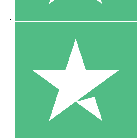
5 Nedladdningar
15
US$
00
10 Nedladdningar
20
US$
00