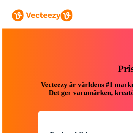
Pri
Vecteezy är världens #1 markn
Det ger varumärken, kreatör