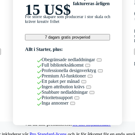
faktureras årligen
15 US$
För större skapare som producerar i stor skala och
kräver kreativ frihet
7 dagars gratis provperiod
Allt i Starter, plus:
Obegränsade nedladdningar
Full biblioteksåtkomst
Professionella designverktyg
Premium AI-funktioner
Ett paket per månad
Ingen attribution krävs
Snabbare nedladdningar
Prioritetssupport
Inga annonser
Vill du inte prenumerera?
Se fler köpalternativ
r inkluderar vår
Pro Standard-licens
och är för åtkomst för en enda anvä