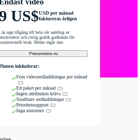
Endast video
9 US$
USD per månad
faktureras årligen
Lås upp tillgång till hela vår samling av
stockvideor och rörlig grafik godkända för
kommersiellt bruk. Bilder ingår inte.
Prenumerera nu
Planen inkluderar:
Fem videonedladdningar per månad
Ett paket per månad
Ingen attribution krävs
Snabbare nedladdningar
Prioritetssupport
Inga annonser
ndare.