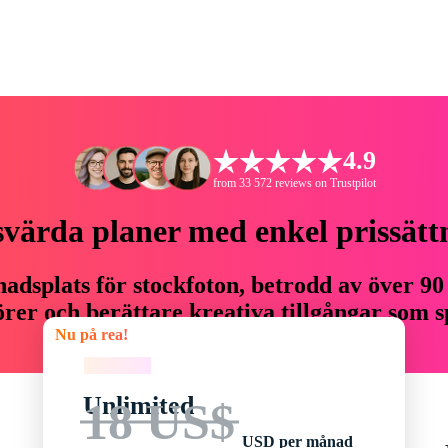
4.9
from 33 572 reviews on Trustpilot
svärda planer med enkel prissätt
adsplats för stockfoton, betrodd av över 90
er och berättare kreativa tillgångar som sp
Nu på rea!
budget.
Nu på rea!
Unlimited
18 US$
USD per månad