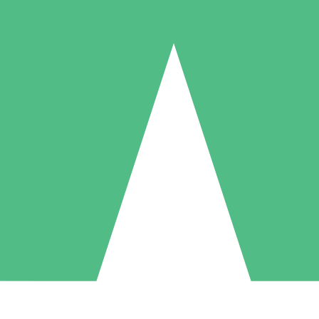
Individuella Kreditpaket
la per användning med nedladdningskrediter. Inget månatligt åtagande k
1 Nedladdningar
5 Nedladdningar
10 Nedladdningar
10
15
20
US$
00
US$
00
US$
00