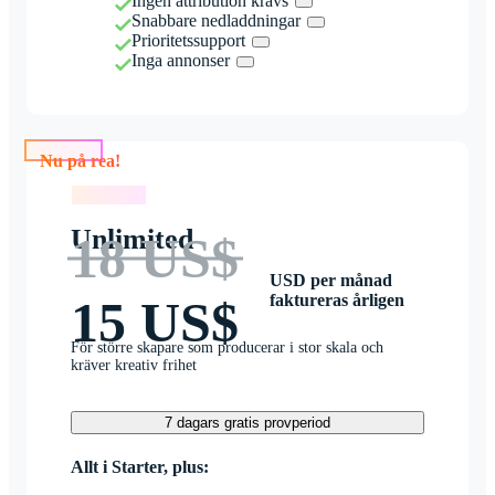
Ingen attribution krävs
Snabbare nedladdningar
Prioritetssupport
Inga annonser
Nu på rea!
Nu på rea!
Unlimited
18 US$
USD per månad
faktureras årligen
15 US$
För större skapare som producerar i stor skala och
kräver kreativ frihet
7 dagars gratis provperiod
Allt i Starter, plus: