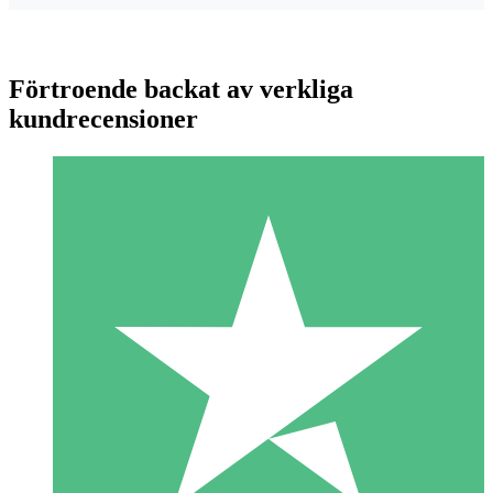
Förtroende backat av verkliga
kundrecensioner
Individuella Kreditpaket
Betala per användning med nedladdningskrediter. Inget
månatligt åtagande krävs.
1 Nedladdningar
10
US$
00