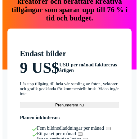
kreatörer och berättare kreativa
tillgångar som sparar upp till 76 % i
tid och budget.
Endast bilder
9 US$
USD per månad faktureras
årligen
Lås upp tillgång till hela vår samling av foton, vektorer
och grafik godkända för kommersiellt bruk. Video ingår
inte.
Prenumerera nu
Planen inkluderar:
Fem bildnedladdningar per månad
Ett paket per månad