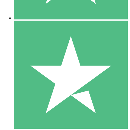
5 Nedladdningar
15
US$
00
10 Nedladdningar
20
US$
00