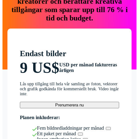
kreatörer och berättare kreativa
tillgångar som sparar upp till 76 % i
tid och budget.
Endast bilder
9 US$
USD per månad faktureras
årligen
Lås upp tillgång till hela vår samling av foton, vektorer
och grafik godkända för kommersiellt bruk. Video ingår
inte.
Prenumerera nu
Planen inkluderar:
Fem bildnedladdningar per månad
Ett paket per månad