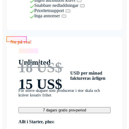
Ingen attribution krävs
Snabbare nedladdningar
Prioritetssupport
Inga annonser
Nu på rea!
Nu på rea!
Unlimited
18 US$
USD per månad
faktureras årligen
15 US$
För större skapare som producerar i stor skala och
kräver kreativ frihet
7 dagars gratis provperiod
Allt i Starter, plus: