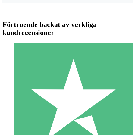
Förtroende backat av verkliga
kundrecensioner
Individuella Kreditpaket
Betala per användning med nedladdningskrediter. Inget
månatligt åtagande krävs.
1 Nedladdningar
10
US$
00