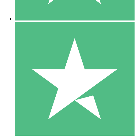
5 Nedladdningar
15
US$
00
10 Nedladdningar
20
US$
00