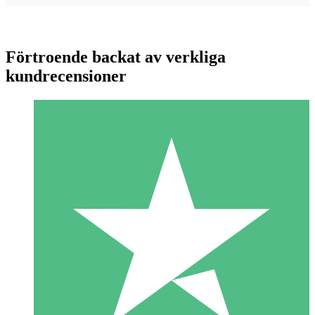
Förtroende backat av verkliga
kundrecensioner
Individuella Kreditpaket
Betala per användning med nedladdningskrediter. Inget
månatligt åtagande krävs.
1 Nedladdningar
10
US$
00