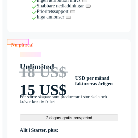
Ingen attribution krävs
Snabbare nedladdningar
Prioritetssupport
Inga annonser
Nu på rea!
Nu på rea!
Unlimited
18 US$
USD per månad
faktureras årligen
15 US$
För större skapare som producerar i stor skala och
kräver kreativ frihet
7 dagars gratis provperiod
Allt i Starter, plus: