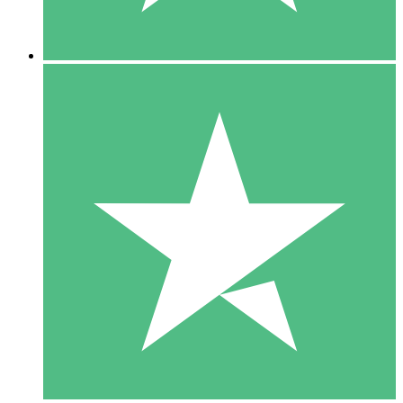
5 Nedladdningar
15
US$
00
10 Nedladdningar
20
US$
00