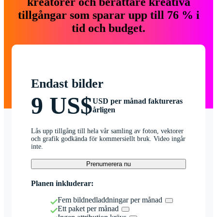
kreatörer och berättare kreativa
tillgångar som sparar upp till 76 % i
tid och budget.
Endast bilder
9 US$
USD per månad faktureras
årligen
Lås upp tillgång till hela vår samling av foton, vektorer
och grafik godkända för kommersiellt bruk. Video ingår
inte.
Prenumerera nu
Planen inkluderar:
Fem bildnedladdningar per månad
Ett paket per månad