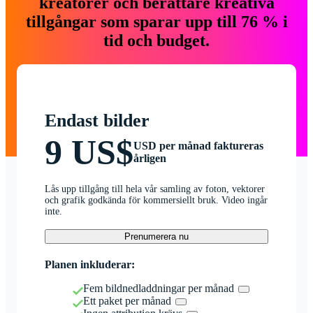
kreatörer och berättare kreativa
tillgångar som sparar upp till 76 % i
tid och budget.
Endast bilder
9 US$
USD per månad faktureras
årligen
Lås upp tillgång till hela vår samling av foton, vektorer
och grafik godkända för kommersiellt bruk. Video ingår
inte.
Prenumerera nu
Planen inkluderar:
Fem bildnedladdningar per månad
Ett paket per månad