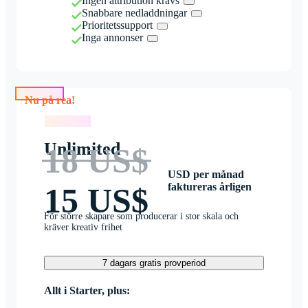
Ingen attribution krävs
Snabbare nedladdningar
Prioritetssupport
Inga annonser
Nu på rea!
Nu på rea!
Unlimited
18 US$
USD per månad
faktureras årligen
15 US$
För större skapare som producerar i stor skala och
kräver kreativ frihet
7 dagars gratis provperiod
Allt i Starter, plus: