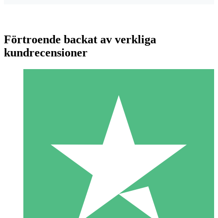
Förtroende backat av verkliga
kundrecensioner
Individuella Kreditpaket
Betala per användning med nedladdningskrediter. Inget
månatligt åtagande krävs.
1 Nedladdningar
10
US$
00