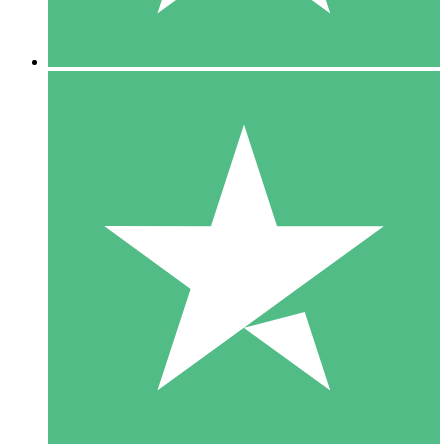
5 Nedladdningar
15
US$
00
10 Nedladdningar
20
US$
00