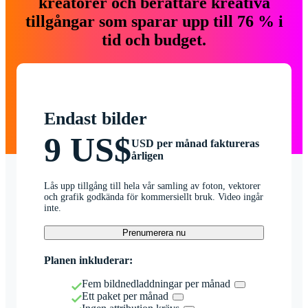
kreatörer och berättare kreativa
tillgångar som sparar upp till 76 % i
tid och budget.
Endast bilder
9 US$
USD per månad faktureras
årligen
Lås upp tillgång till hela vår samling av foton, vektorer
och grafik godkända för kommersiellt bruk. Video ingår
inte.
Prenumerera nu
Planen inkluderar:
Fem bildnedladdningar per månad
Ett paket per månad