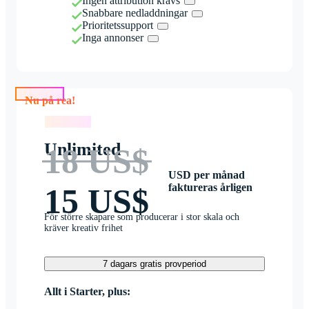
Ingen attribution krävs
Snabbare nedladdningar
Prioritetssupport
Inga annonser
Nu på rea!
Nu på rea!
Unlimited
18 US$
USD per månad
faktureras årligen
15 US$
För större skapare som producerar i stor skala och
kräver kreativ frihet
7 dagars gratis provperiod
Allt i Starter, plus: