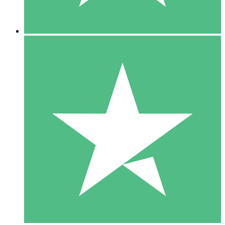
5 Nedladdningar
15
US$
00
10 Nedladdningar
20
US$
00