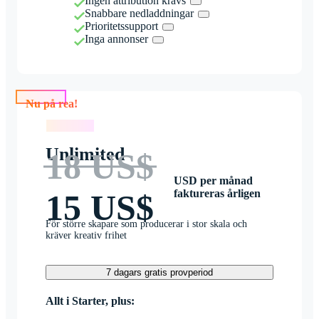
Ingen attribution krävs
Snabbare nedladdningar
Prioritetssupport
Inga annonser
Nu på rea!
Nu på rea!
Unlimited
18 US$
USD per månad
faktureras årligen
15 US$
För större skapare som producerar i stor skala och
kräver kreativ frihet
7 dagars gratis provperiod
Allt i Starter, plus: