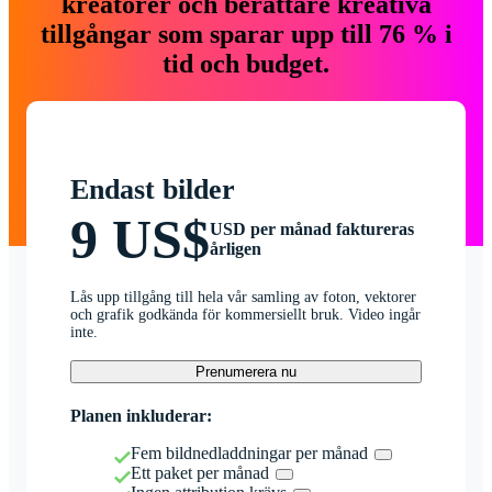
kreatörer och berättare kreativa
tillgångar som sparar upp till 76 % i
tid och budget.
Endast bilder
9 US$
USD per månad faktureras
årligen
Lås upp tillgång till hela vår samling av foton, vektorer
och grafik godkända för kommersiellt bruk. Video ingår
inte.
Prenumerera nu
Planen inkluderar:
Fem bildnedladdningar per månad
Ett paket per månad