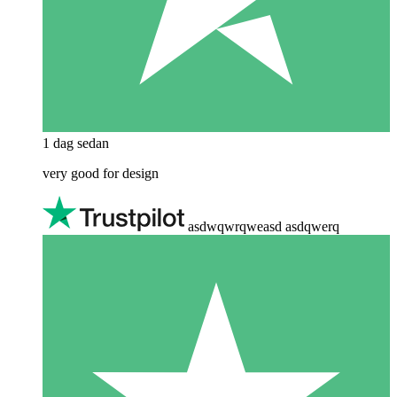
1 dag sedan
very good for design
asdwqwrqweasd asdqwerq