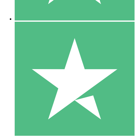
5 Nedladdningar
15
US$
00
10 Nedladdningar
20
US$
00