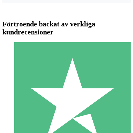
Förtroende backat av verkliga
kundrecensioner
Individuella Kreditpaket
Betala per användning med nedladdningskrediter. Inget
månatligt åtagande krävs.
1 Nedladdningar
10
US$
00