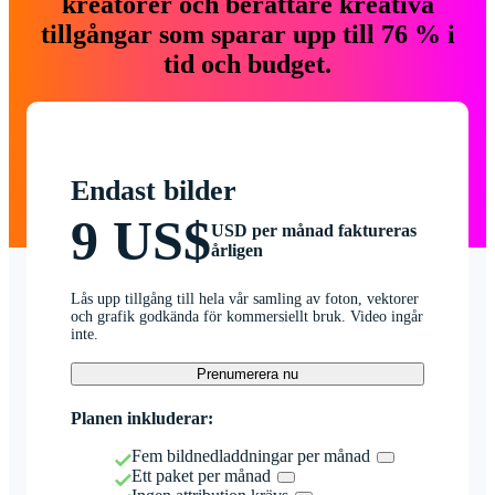
kreatörer och berättare kreativa
tillgångar som sparar upp till 76 % i
tid och budget.
Endast bilder
9 US$
USD per månad faktureras
årligen
Lås upp tillgång till hela vår samling av foton, vektorer
och grafik godkända för kommersiellt bruk. Video ingår
inte.
Prenumerera nu
Planen inkluderar:
Fem bildnedladdningar per månad
Ett paket per månad