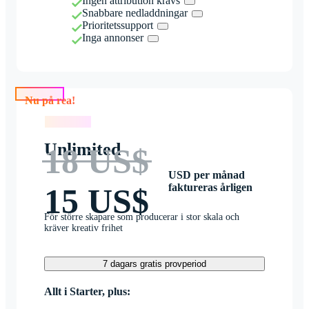
Ingen attribution krävs
Snabbare nedladdningar
Prioritetssupport
Inga annonser
Nu på rea!
Nu på rea!
Unlimited
18 US$
USD per månad
faktureras årligen
15 US$
För större skapare som producerar i stor skala och
kräver kreativ frihet
7 dagars gratis provperiod
Allt i Starter, plus: