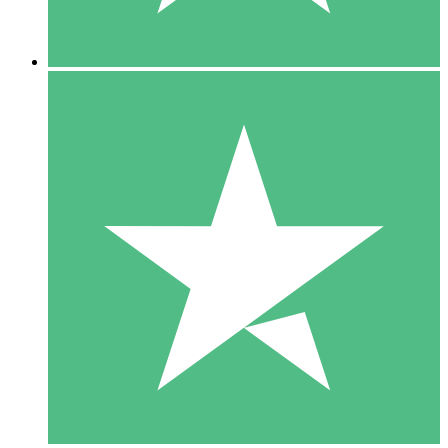
5 Nedladdningar
15
US$
00
10 Nedladdningar
20
US$
00