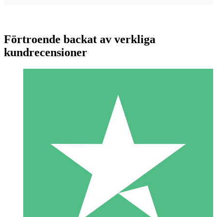
Förtroende backat av verkliga
kundrecensioner
Individuella Kreditpaket
Betala per användning med nedladdningskrediter. Inget
månatligt åtagande krävs.
1 Nedladdningar
10
US$
00