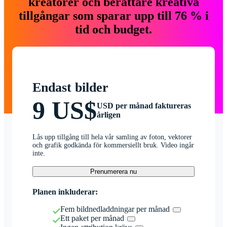
kreatörer och berättare kreativa
tillgångar som sparar upp till 76 % i
tid och budget.
Endast bilder
9 US$
USD per månad faktureras
årligen
Lås upp tillgång till hela vår samling av foton, vektorer
och grafik godkända för kommersiellt bruk. Video ingår
inte.
Prenumerera nu
Planen inkluderar:
Fem bildnedladdningar per månad
Ett paket per månad