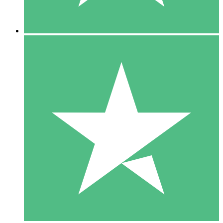
5 Nedladdningar
15
US$
00
10 Nedladdningar
20
US$
00