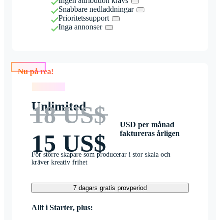
Ingen attribution krävs
Snabbare nedladdningar
Prioritetssupport
Inga annonser
Nu på rea!
Nu på rea!
Unlimited
18 US$
USD per månad
faktureras årligen
15 US$
För större skapare som producerar i stor skala och
kräver kreativ frihet
7 dagars gratis provperiod
Allt i Starter, plus: