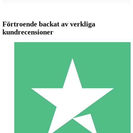
Förtroende backat av verkliga
kundrecensioner
Individuella Kreditpaket
Betala per användning med nedladdningskrediter. Inget
månatligt åtagande krävs.
1 Nedladdningar
10
US$
00