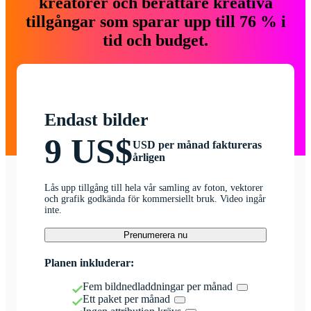
kreatörer och berättare kreativa
tillgångar som sparar upp till 76 % i
tid och budget.
Endast bilder
9 US$
USD per månad faktureras
årligen
Lås upp tillgång till hela vår samling av foton, vektorer
och grafik godkända för kommersiellt bruk. Video ingår
inte.
Prenumerera nu
Planen inkluderar:
Fem bildnedladdningar per månad
Ett paket per månad