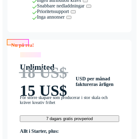
Ingen attribution krävs
Snabbare nedladdningar
Prioritetssupport
Inga annonser
Nu på rea!
Nu på rea!
Unlimited
18 US$
USD per månad
faktureras årligen
15 US$
För större skapare som producerar i stor skala och
kräver kreativ frihet
7 dagars gratis provperiod
Allt i Starter, plus: