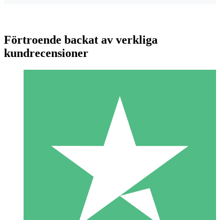
Förtroende backat av verkliga
kundrecensioner
Individuella Kreditpaket
Betala per användning med nedladdningskrediter. Inget
månatligt åtagande krävs.
1 Nedladdningar
10
US$
00