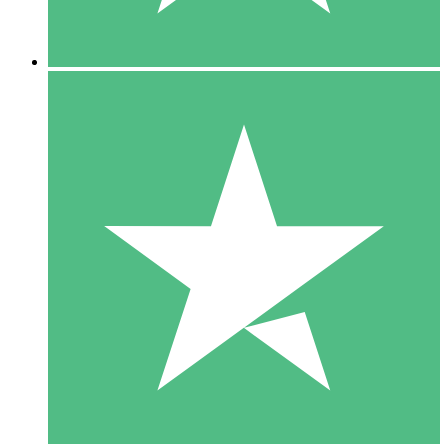
5 Nedladdningar
15
US$
00
10 Nedladdningar
20
US$
00