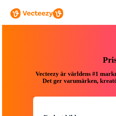
Pri
Vecteezy är världens #1 markn
Det ger varumärken, kreatör