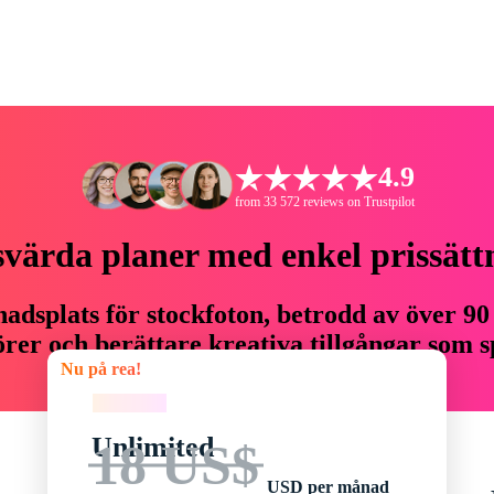
4.9
from 33 572 reviews on Trustpilot
svärda planer med enkel prissätt
adsplats för stockfoton, betrodd av över 90
er och berättare kreativa tillgångar som sp
Nu på rea!
budget.
Nu på rea!
Unlimited
18 US$
USD per månad