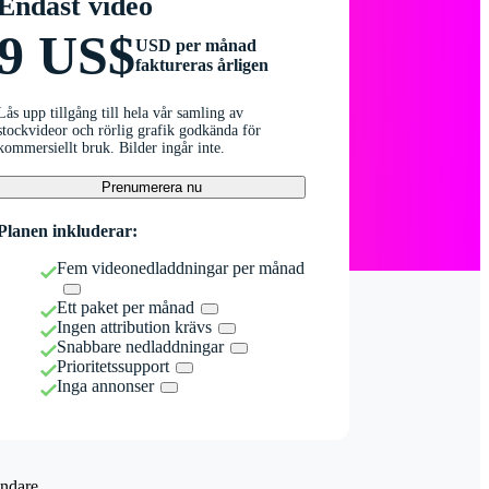
Endast video
9 US$
USD per månad
faktureras årligen
Lås upp tillgång till hela vår samling av
stockvideor och rörlig grafik godkända för
kommersiellt bruk. Bilder ingår inte.
Prenumerera nu
Planen inkluderar:
Fem videonedladdningar per månad
Ett paket per månad
Ingen attribution krävs
Snabbare nedladdningar
Prioritetssupport
Inga annonser
ndare.