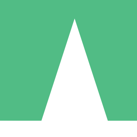
Individuella Kreditpaket
la per användning med nedladdningskrediter. Inget månatligt åtagande k
1 Nedladdningar
5 Nedladdningar
10 Nedladdningar
10
15
20
US$
00
US$
00
US$
00