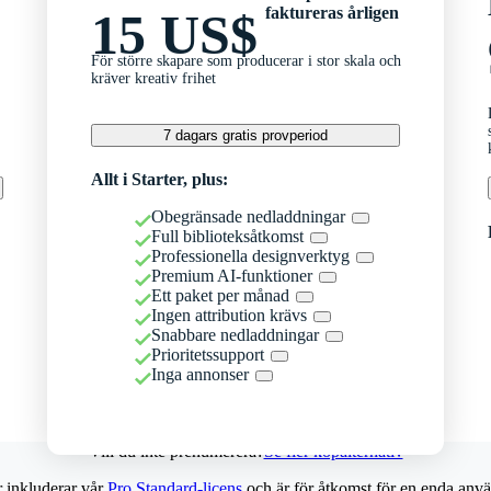
faktureras årligen
15 US$
För större skapare som producerar i stor skala och
kräver kreativ frihet
7 dagars gratis provperiod
Allt i Starter, plus:
Obegränsade nedladdningar
Full biblioteksåtkomst
Professionella designverktyg
Premium AI-funktioner
Ett paket per månad
Ingen attribution krävs
Snabbare nedladdningar
Prioritetssupport
Inga annonser
Vill du inte prenumerera?
Se fler köpalternativ
r inkluderar vår
Pro Standard-licens
och är för åtkomst för en enda anvä