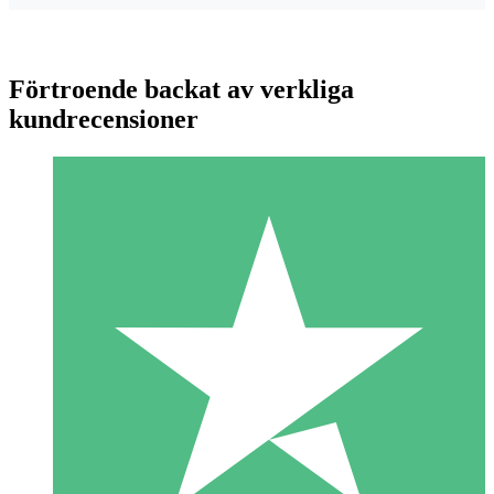
Förtroende backat av verkliga
kundrecensioner
Individuella Kreditpaket
Betala per användning med nedladdningskrediter. Inget
månatligt åtagande krävs.
1 Nedladdningar
10
US$
00