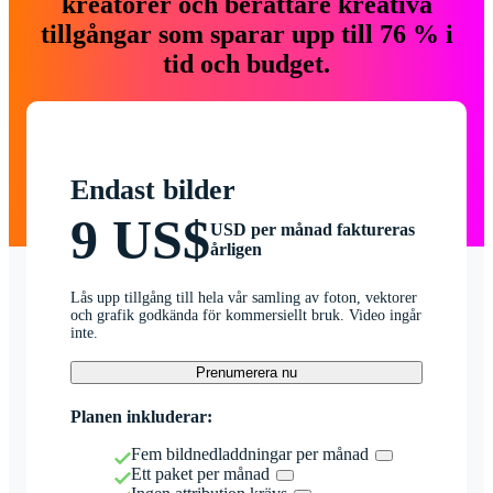
kreatörer och berättare kreativa
tillgångar som sparar upp till 76 % i
tid och budget.
Endast bilder
9 US$
USD per månad faktureras
årligen
Lås upp tillgång till hela vår samling av foton, vektorer
och grafik godkända för kommersiellt bruk. Video ingår
inte.
Prenumerera nu
Planen inkluderar:
Fem bildnedladdningar per månad
Ett paket per månad