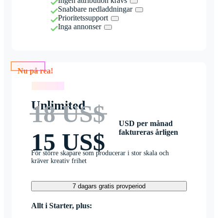
Ingen attribution krävs
Snabbare nedladdningar
Prioritetssupport
Inga annonser
Nu på rea!
Nu på rea!
Unlimited
18 US$
USD per månad
faktureras årligen
15 US$
För större skapare som producerar i stor skala och
kräver kreativ frihet
7 dagars gratis provperiod
Allt i Starter, plus: