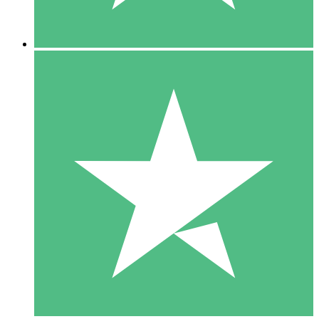
5 Nedladdningar
15
US$
00
10 Nedladdningar
20
US$
00