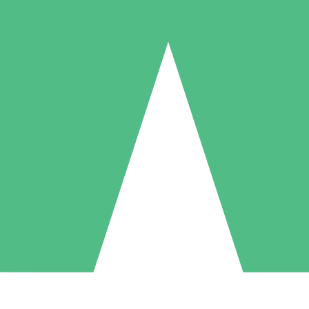
Individuella Kreditpaket
la per användning med nedladdningskrediter. Inget månatligt åtagande k
1 Nedladdningar
5 Nedladdningar
10 Nedladdningar
10
15
20
US$
00
US$
00
US$
00