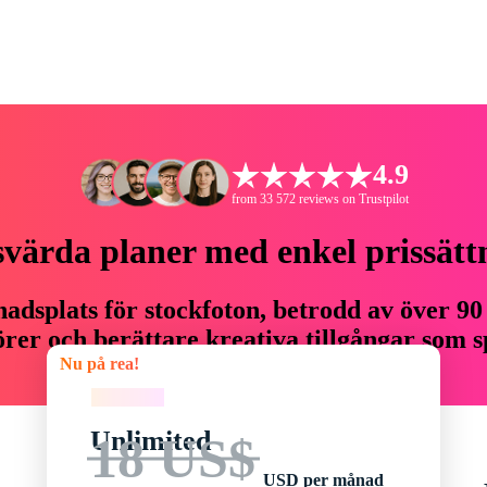
4.9
from 33 572 reviews on Trustpilot
svärda planer med enkel prissätt
adsplats för stockfoton, betrodd av över 90
er och berättare kreativa tillgångar som sp
Nu på rea!
budget.
Nu på rea!
Unlimited
18 US$
USD per månad