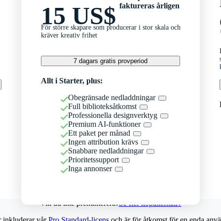
faktureras årligen
15 US$
För större skapare som producerar i stor skala och
kräver kreativ frihet
7 dagars gratis provperiod
Allt i Starter, plus:
Obegränsade nedladdningar
Full biblioteksåtkomst
Professionella designverktyg
Premium AI-funktioner
Ett paket per månad
Ingen attribution krävs
Snabbare nedladdningar
Prioritetssupport
Inga annonser
Vill du inte prenumerera?
Se fler köpalternativ
r inkluderar vår
Pro Standard-licens
och är för åtkomst för en enda anvä