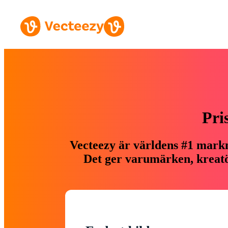
Pri
Vecteezy är världens #1 markn
Det ger varumärken, kreatör