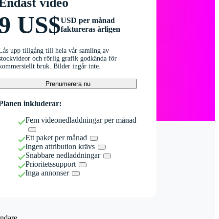
Endast video
9 US$
USD per månad
faktureras årligen
Lås upp tillgång till hela vår samling av
stockvideor och rörlig grafik godkända för
kommersiellt bruk. Bilder ingår inte.
Prenumerera nu
Planen inkluderar:
Fem videonedladdningar per månad
Ett paket per månad
Ingen attribution krävs
Snabbare nedladdningar
Prioritetssupport
Inga annonser
ndare.