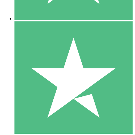
5 Nedladdningar
15
US$
00
10 Nedladdningar
20
US$
00