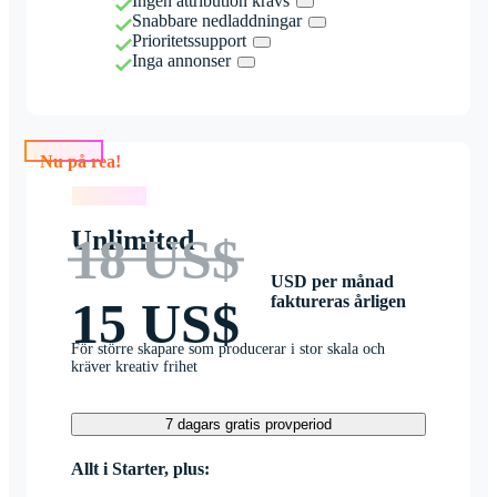
Ingen attribution krävs
Snabbare nedladdningar
Prioritetssupport
Inga annonser
Nu på rea!
Nu på rea!
Unlimited
18 US$
USD per månad
faktureras årligen
15 US$
För större skapare som producerar i stor skala och
kräver kreativ frihet
7 dagars gratis provperiod
Allt i Starter, plus: