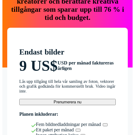
kreatörer och berättare kreativa
tillgångar som sparar upp till 76 % i
tid och budget.
Endast bilder
9 US$
USD per månad faktureras
årligen
Lås upp tillgång till hela vår samling av foton, vektorer
och grafik godkända för kommersiellt bruk. Video ingår
inte.
Prenumerera nu
Planen inkluderar:
Fem bildnedladdningar per månad
Ett paket per månad