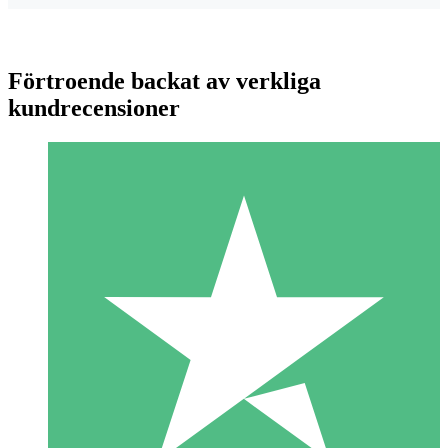
Förtroende backat av verkliga
kundrecensioner
Individuella Kreditpaket
Betala per användning med nedladdningskrediter. Inget
månatligt åtagande krävs.
1 Nedladdningar
10
US$
00