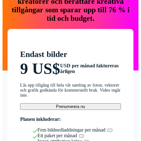
kreatörer och berättare kreativa
tillgångar som sparar upp till 76 % i
tid och budget.
Endast bilder
9 US$
USD per månad faktureras
årligen
Lås upp tillgång till hela vår samling av foton, vektorer
och grafik godkända för kommersiellt bruk. Video ingår
inte.
Prenumerera nu
Planen inkluderar:
Fem bildnedladdningar per månad
Ett paket per månad