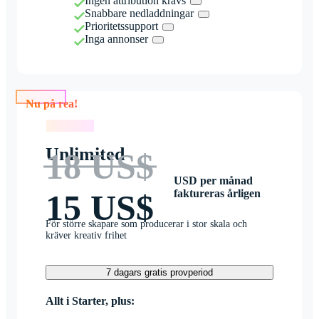
Ingen attribution krävs
Snabbare nedladdningar
Prioritetssupport
Inga annonser
Nu på rea!
Nu på rea!
Unlimited
18 US$
USD per månad
faktureras årligen
15 US$
För större skapare som producerar i stor skala och
kräver kreativ frihet
7 dagars gratis provperiod
Allt i Starter, plus: