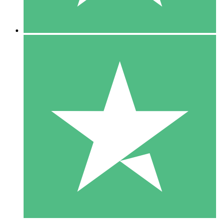
5 Nedladdningar
15
US$
00
10 Nedladdningar
20
US$
00