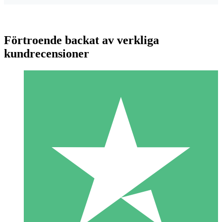
Förtroende backat av verkliga
kundrecensioner
Individuella Kreditpaket
Betala per användning med nedladdningskrediter. Inget
månatligt åtagande krävs.
1 Nedladdningar
10
US$
00