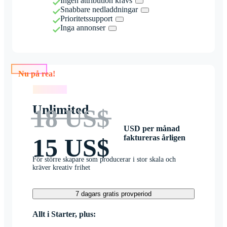
Ingen attribution krävs
Snabbare nedladdningar
Prioritetssupport
Inga annonser
Nu på rea!
Nu på rea!
Unlimited
18 US$
USD per månad
faktureras årligen
15 US$
För större skapare som producerar i stor skala och
kräver kreativ frihet
7 dagars gratis provperiod
Allt i Starter, plus: