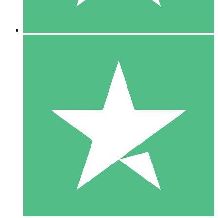
5 Nedladdningar
15
US$
00
10 Nedladdningar
20
US$
00