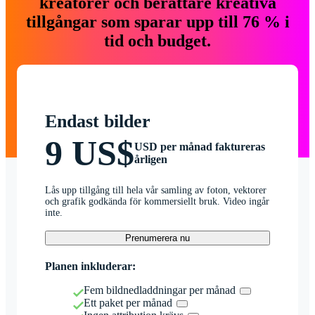
kreatörer och berättare kreativa
tillgångar som sparar upp till 76 % i
tid och budget.
Endast bilder
9 US$
USD per månad faktureras
årligen
Lås upp tillgång till hela vår samling av foton, vektorer
och grafik godkända för kommersiellt bruk. Video ingår
inte.
Prenumerera nu
Planen inkluderar:
Fem bildnedladdningar per månad
Ett paket per månad