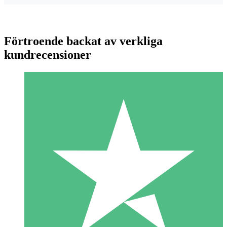
Förtroende backat av verkliga
kundrecensioner
Individuella Kreditpaket
Betala per användning med nedladdningskrediter. Inget
månatligt åtagande krävs.
1 Nedladdningar
10
US$
00