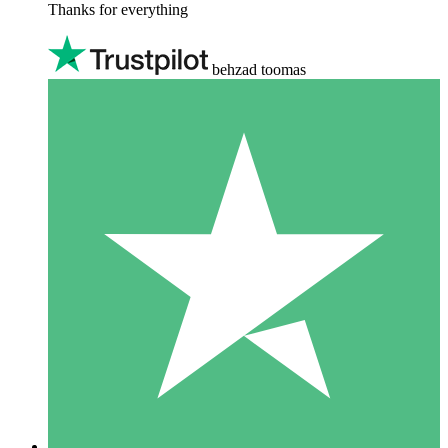
Thanks for everything
behzad toomas